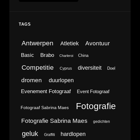
TAGS
Antwerpen
Avontuur
Atletiek
Brabo
Basic
China
Charleroi
Competitie
diversiteit
Doel
Cyprus
dromen
duurlopen
Evenement Fotograaf
Event Fotograaf
Fotografie
Fotograaf Sabrina Maes
Fotografie Sabrina Maes
gedichten
geluk
hardlopen
Graffiti