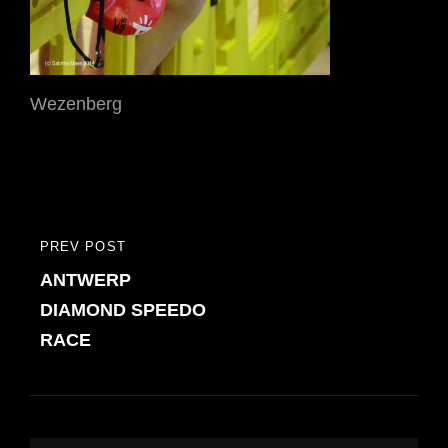
Wezenberg
Bericht
PREV POST
PREVIOUS
navigatie
ANTWERP
POST
DIAMOND SPEEDO
RACE