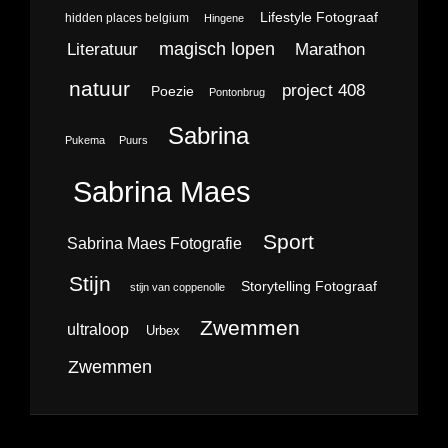
Lifestyle Fotograaf
hidden places belgium
Hingene
magisch lopen
Literatuur
Marathon
natuur
project 408
Poezie
Pontonbrug
Sabrina
Pukema
Puurs
Sabrina Maes
Sport
Sabrina Maes Fotografie
Stijn
Storytelling Fotograaf
stijn van coppenolle
Zwemmen
ultraloop
Urbex
Zwemmen