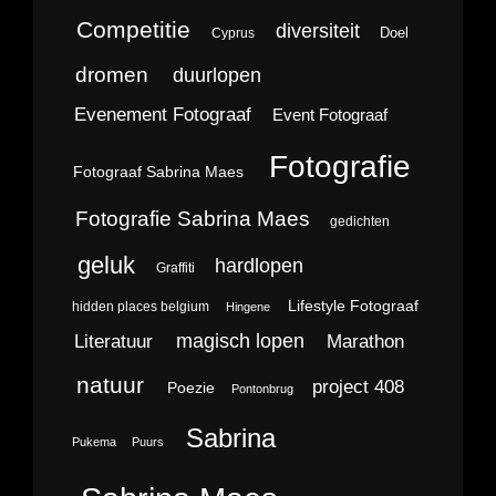
Competitie
diversiteit
Doel
Cyprus
dromen
duurlopen
Evenement Fotograaf
Event Fotograaf
Fotografie
Fotograaf Sabrina Maes
Fotografie Sabrina Maes
gedichten
geluk
hardlopen
Graffiti
Lifestyle Fotograaf
hidden places belgium
Hingene
magisch lopen
Literatuur
Marathon
natuur
project 408
Poezie
Pontonbrug
Sabrina
Pukema
Puurs