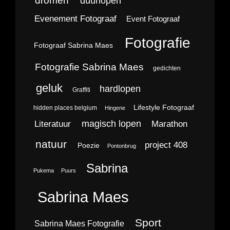
duurlopen
Evenement Fotograaf
Event Fotograaf
Fotografie
Fotograaf Sabrina Maes
Fotografie Sabrina Maes
gedichten
geluk
hardlopen
Graffiti
Lifestyle Fotograaf
hidden places belgium
Hingene
magisch lopen
Literatuur
Marathon
natuur
project 408
Poezie
Pontonbrug
Sabrina
Pukema
Puurs
Sabrina Maes
Sport
Sabrina Maes Fotografie