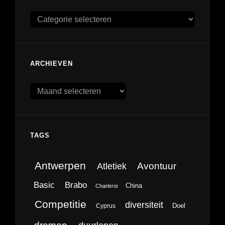
Categorieën
ARCHIEVEN
Archieven
TAGS
Antwerpen
Avontuur
Atletiek
Brabo
Basic
China
Charleroi
Competitie
diversiteit
Doel
Cyprus
dromen