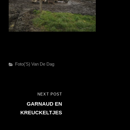
Categories
Foto('s) Van De Dag
Bericht
NEXT POST
NEXT
navigatie
GARNAUD EN
POST
KREUCKELTJES