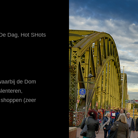
 De Dag
,
Hot SHots
waarbij de Dom
slenteren,
, shoppen (zeer