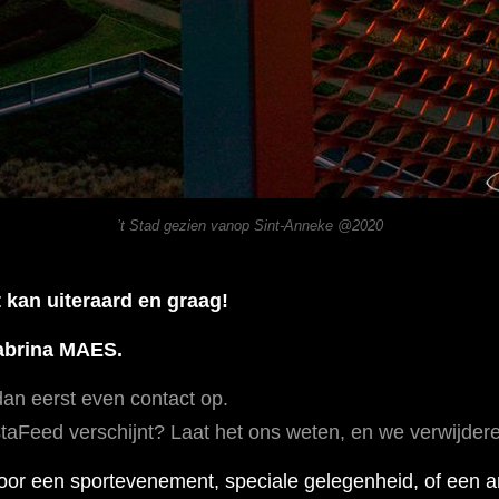
’t Stad gezien vanop Sint-Anneke @2020
 kan uiteraard en graag!
Sabrina MAES.
an eerst even contact op.
InstaFeed verschijnt? Laat het ons weten, en we verwijd
voor een sportevenement, speciale gelegenheid, of een 