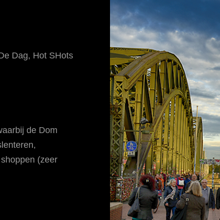
 De Dag
,
Hot SHots
waarbij de Dom
slenteren,
, shoppen (zeer