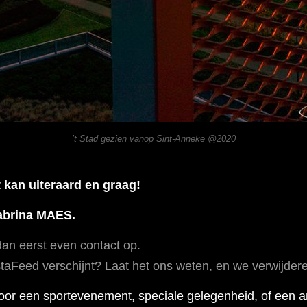
’t Stad gezien vanop Sint-Anneke @2020
 kan uiteraard en graag!
Sabrina MAES.
an eerst even contact op.
InstaFeed verschijnt? Laat het ons weten, en we verwijd
voor een sportevenement, speciale gelegenheid, of een 