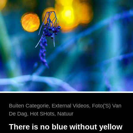
Cat
Buiten Categorie
,
External Videos
,
Foto('s) Van
Links
De Dag
,
Hot SHots
,
Natuur
There is no blue without yellow