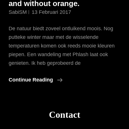
and without orange.
SabiSM
13 Februari 2017
De natuur biedt zoveel ontluikend moois. Nog
putteke winter maar met de wisselende
temperaturen komen ook reeds mooie kleuren
piepen. Een wandeling met Phlash laat ook
genieten. Ik heb geprobeerd de
There
Continue Reading
Is
No
Blue
Contact
Without
Yellow