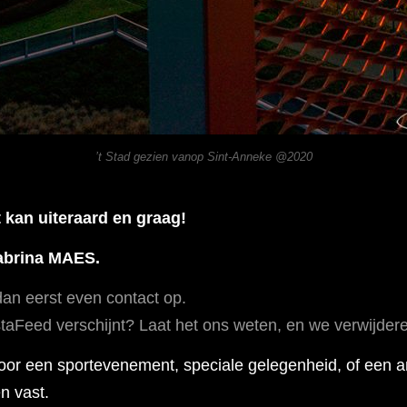
’t Stad gezien vanop Sint-Anneke @2020
 kan uiteraard en graag!
Sabrina MAES.
an eerst even contact op.
InstaFeed verschijnt? Laat het ons weten, en we verwijd
voor een sportevenement, speciale gelegenheid, of een 
 vast.