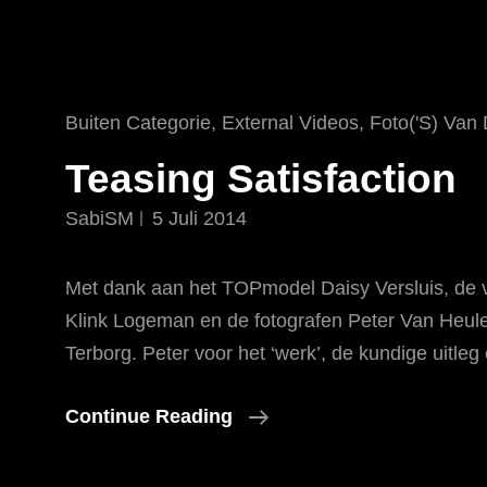
Cat
Buiten Categorie
,
External Videos
,
Foto('s) Van
Links
Teasing Satisfaction
SabiSM
5 Juli 2014
Met dank aan het TOPmodel Daisy Versluis, de v
Klink Logeman en de fotografen Peter Van Heul
Terborg. Peter voor het ‘werk’, de kundige uitleg 
Teasing
Continue Reading
Satisfaction