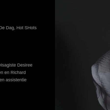
 De Dag
,
Hot SHots
isagiste Desiree
en en Richard
en assistentie