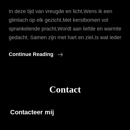
In deze tijd van vreugde en licht,Wens ik een
glimlach op elk gezicht.Met kerstbomen vol
sprankelende pracht,Wordt aan liefde en warmte
gedacht. Samen zijn met hart en ziel,Is wat ieder
Kerst
Continue Reading
Verbindt
Oost
En
Contact
West
Contacteer mij