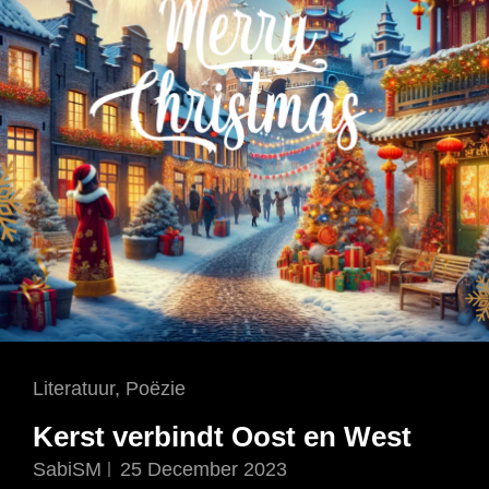
Cat
Literatuur
,
Poëzie
Links
Kerst verbindt Oost en West
SabiSM
25 December 2023