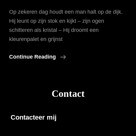
Op zekeren dag houdt een man halt op de dijk.
Hij leunt op zijn stok en kijkt – zijn ogen
schitteren als kristal – Hij droomt een
kleurenpalet en grijnst
Pour
Continue Reading
Un
Flirt
Avec
Contact
L’artiste
Contacteer mij