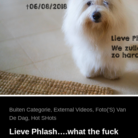
Cat
Buiten Categorie
,
External Videos
,
Foto('s) Van
Links
De Dag
,
Hot SHots
Lieve Phlash….what the fuck