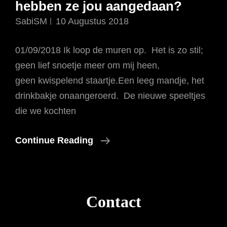
hebben ze jou aangedaan?
SabiSM
10 Augustus 2018
01/09/2018 Ik loop de muren op. Het is zo stil;
geen lief snoetje meer om mij heen,
geen kwispelend staartje.Een leeg mandje, het
drinkbakje onaangeroerd. De nieuwe speeltjes
die we kochten
Lieve
Continue Reading
Phlash….what
The
Fuck
Contact
Hebben
Ze